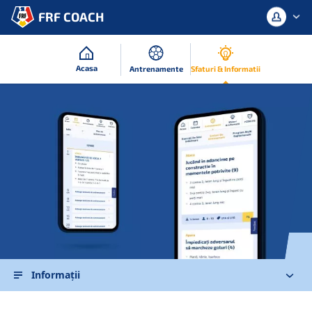
FRF COACH
Acasa
Antrenamente
Sfaturi & Informatii
Conectați-vă cu contul dvs. sau
înregistrați-vă.
Autentificare
Inregistreaza-te
Informaţii