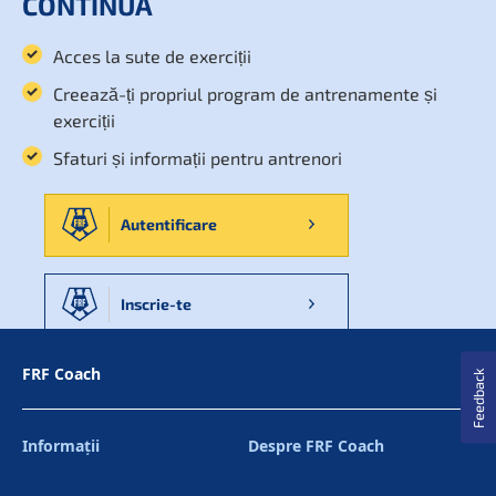
CONTINUA
Acces la sute de exerciții
Creează-ți propriul program de antrenamente și
exerciții
Sfaturi și informații pentru antrenori
Autentificare
Inscrie-te
FRF Coach
Feedback
Informaţii
Despre FRF Coach